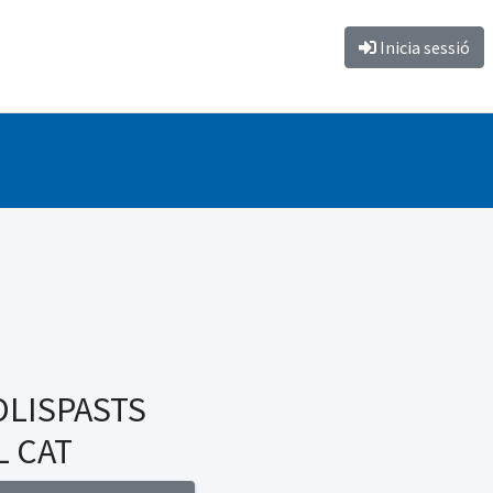
Inicia sessió
OLISPASTS
L CAT