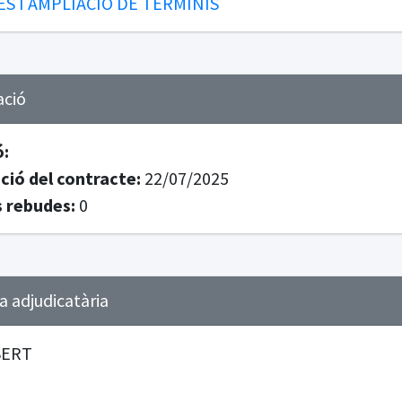
S I AMPLIACIÓ DE TERMINIS
ació
ó:
ció del contracte:
22/07/2025
 rebudes:
0
 adjudicatària
ERT