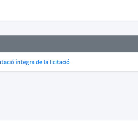
ació íntegra de la licitació
nsorci d'Aigües de Tarragona
.
Tots els drets reserva