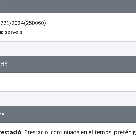
l
221/2024(250060)
e:
serveis
ació
te
restació:
Prestació, continuada en el temps, pretén ga