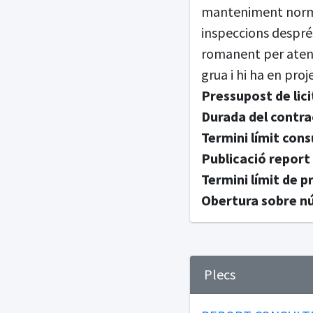
manteniment normat
inspeccions despré
romanent per atendr
grua i hi ha en proj
Pressupost de lici
Durada del contra
Termini límit cons
Publicació report
Termini límit de p
Obertura sobre nú
Plecs